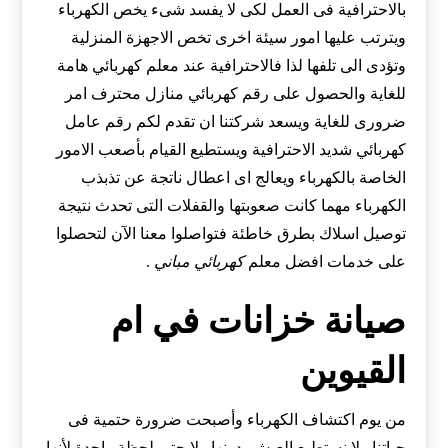
بالاحترافية فى العمل لكى لا يفسد شىء يخص الكهرباء
ويترتب عليها امور سيئة اخرى تخص الاجهزة المنزلية
وتؤدى الى تلفها لذا فالاحترافية عند معلم كهربائي هامة
للغاية والحصول على رقم كهربائي منازل محترف امر
ضرورى للغاية ويسعد شركتنا ان تقدم لكم رقم عامل
كهربائي شديد الاحترافية ويستطيع القيام بأصعب الامور
الخاصة بالكهرباء ويعالج اى اعطال ناتجة عن تذبذب
الكهرباء مهما كانت صعوبتها والقفلات التى تحدث نتيجة
توصيل اسلاك بطرق خاطئة فتواصلوا معنا الآن لتحصلوا
على خدمات افضل معلم
كهربائي مباني
.
صيانة خزانات في ام
القيوين
من يوم اكتشاف الكهرباء وأصبحت ضرورة حتمية فى
حياتنا ولا نستطيع العيش بدونها ولا حتى لحظة واحدة لأنها