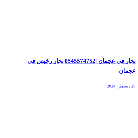
نجار في عجمان |0545574752|نجار رخيص في
عجمان
28 ديسمبر، 2024