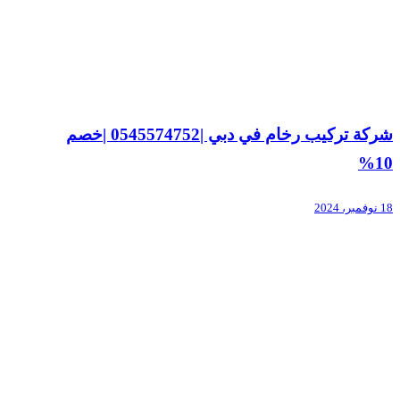
شركة تركيب رخام في دبي |0545574752 |خصم
10%
18 نوفمبر، 2024