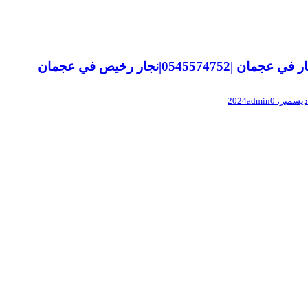
ي عجمان |0545574752|نجار رخيص في عجمان
admin
0