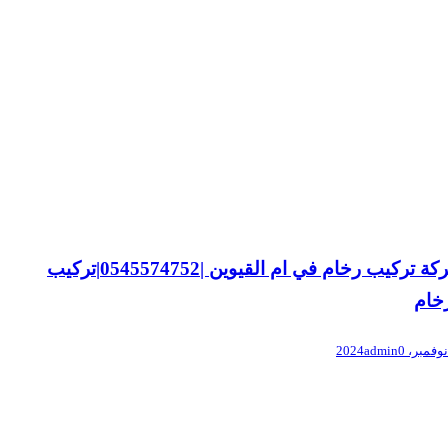
شركة تركيب رخام في ام القيوين |0545574752|تركيب
رخام
admin
0