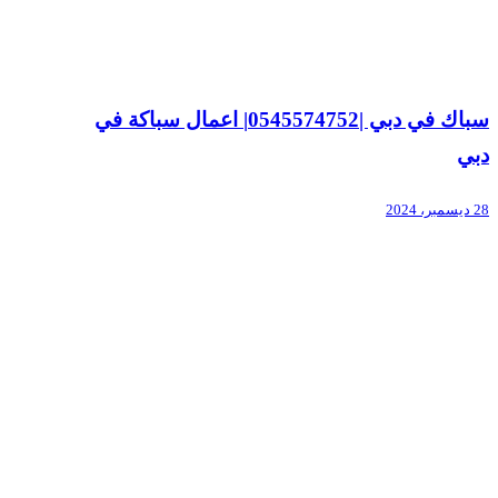
سباك في دبي |0545574752| اعمال سباكة في
دبي
28 ديسمبر، 2024