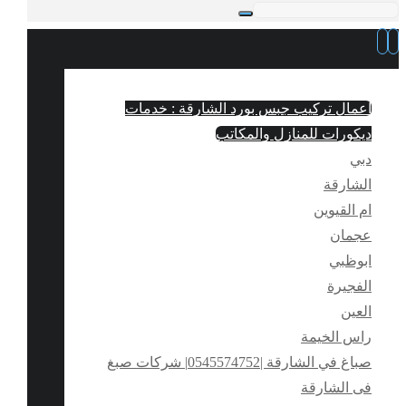
اعمال تركيب جبس بورد الشارقة : خدمات
ديكورات للمنازل والمكاتب
دبي
الشارقة
ام القيوين
عجمان
ابوظبي
الفجيرة
العين
راس الخيمة
صباغ في الشارقة |0545574752| شركات صبغ
فى الشارقة