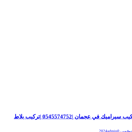
ب سيراميك في عجمان |0545574752 |تركيب بلاط
admin
0