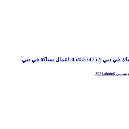
 دبي |0545574752| اعمال سباكة في دبي
admin
0