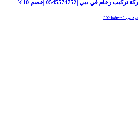
 تركيب رخام في دبي |0545574752 |خصم 10%
admin
0