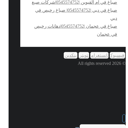
صباغ في ام القيوين |0545574752|شركات صبغ
صباغ في دبي |0545574752| صباغ رخيص في
دبي
صباغ في عجمان |0545574752|دهانات رخيص
في عجمان
فيسبوك
انستغرام
تويتر
ينكدين
© 2026 All rights reserved