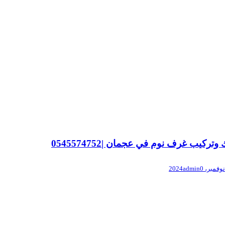
وتركيب غرف نوم في عجمان |0545574752
admin
0