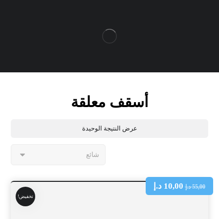
أسقف معلقة
عرض النتيجة الوحيدة
10,00
د.إ
55,00
د.إ
تخفيض!