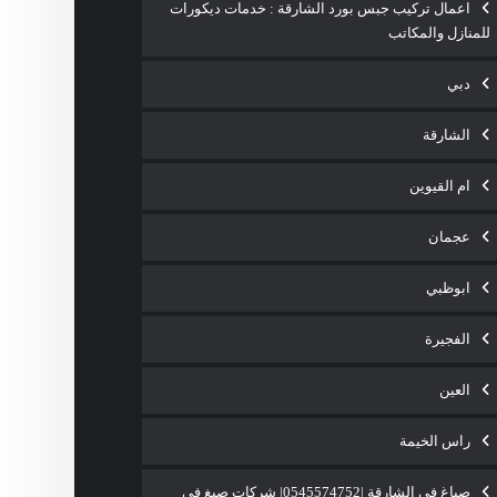
اعمال تركيب جبس بورد الشارقة : خدمات ديكورات
للمنازل والمكاتب
دبي
الشارقة
ام القيوين
عجمان
ابوظبي
الفجيرة
العين
راس الخيمة
صباغ في الشارقة |0545574752| شركات صبغ فى