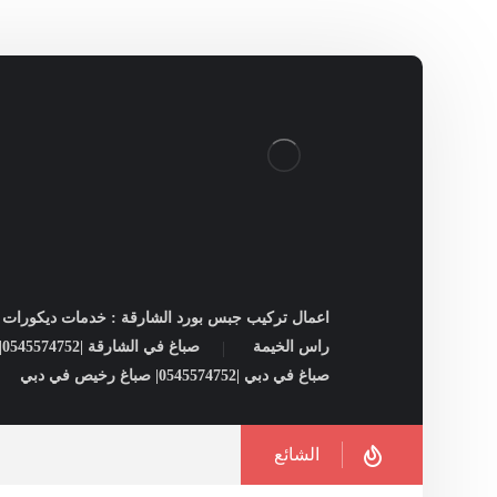
اعمال تركيب جبس بورد الشارقة : خدمات ديكورات ل
راس الخيمة
صباغ في الشارقة |0545574752| شركات صبغ فى الشارقة
صباغ في دبي |0545574752| صباغ رخيص في دبي
الشائع