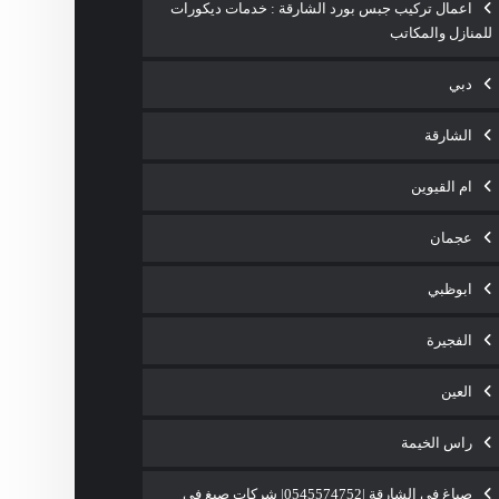
اعمال تركيب جبس بورد الشارقة : خدمات ديكورات
للمنازل والمكاتب
دبي
الشارقة
ام القيوين
عجمان
ابوظبي
الفجيرة
العين
راس الخيمة
صباغ في الشارقة |0545574752| شركات صبغ فى