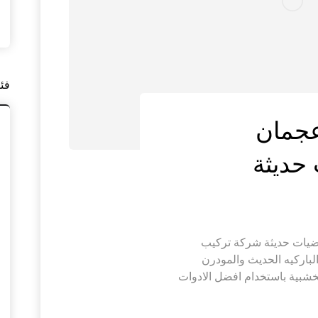
فئ
عجمان
ركيب باركيه عجمان |0545574752|ارضيات حديثة شركة تركيب
اركيه الحديث والمودرن
شبية باستخدام افضل الادوات