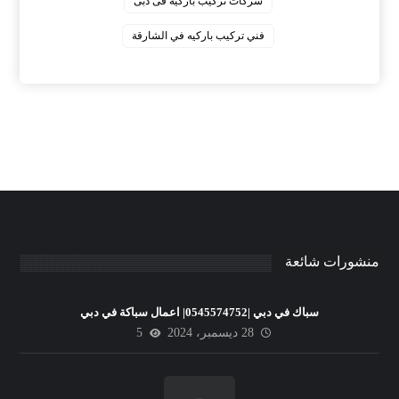
‏شركات تركيب باركيه فى دبى
‏فني تركيب باركيه في الشارقة
منشورات شائعة
سباك في دبي |0545574752| اعمال سباكة في دبي
28 ديسمبر، 2024
5