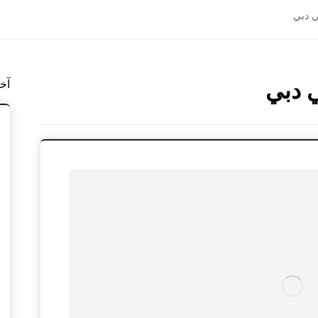
 دبي
 دبي
آخ