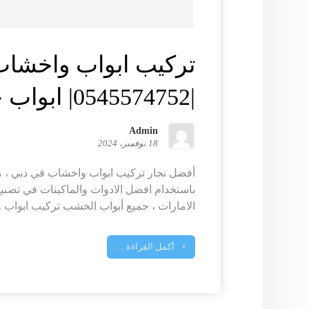
تركيب ابواب واخشاب
|0545574752| ابواب خشبية
Admin
18 نوفمبر، 2024
أفضل نجار تركيب ابواب واخشاب في دبي ، م
باستخدام افضل الادوات والماكينات في تصني
الامارات ، جميع أبواب الخشب تركيب ابواب و
أكمل القراءة ...