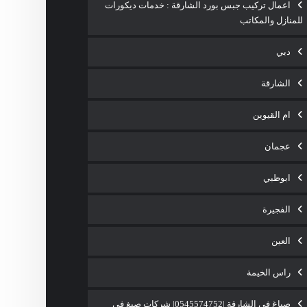
اعمال تركيب جبس بورد الشارقة : خدمات ديكورات
للمنازل والمكاتب
دبي
الشارقة
ام القيوين
عجمان
ابوظبي
الفجيرة
العين
راس الخيمة
صباغ في الشارقة |0545574752| شركات صبغ فى