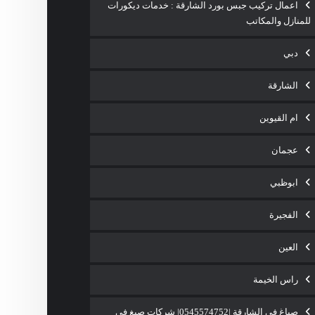
اعمال تركيب جبس بورد الشارقة : خدمات ديكورات
للمنازل والمكاتب
دبي
الشارقة
ام القيوين
عجمان
ابوظبي
الفجيرة
العين
راس الخيمة
صباغ في الشارقة |0545574752| شركات صبغ فى