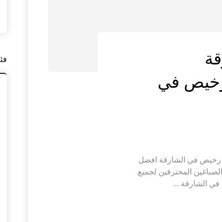
قة
فئ
|صباغ رخيص في
الشارقة |0545574752 |صباغ رخيص في الشارقة افضل
صباغين المحترفين لجميع
في الشارقة ...