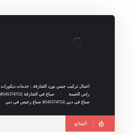
اعمال تركيب جبس بورد الشارقة : خدمات ديكورات ل
راس الخيمة
صباغ في الشارقة |0545574752| شركات صبغ فى الشارقة
صباغ في دبي |0545574752| صباغ رخيص في دبي
الشائع