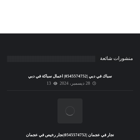
منشورات شائعة
سباك في دبي |0545574752| اعمال سباكة في دبي
28 ديسمبر، 2024
13
نجار في عجمان |0545574752|نجار رخيص في عجمان