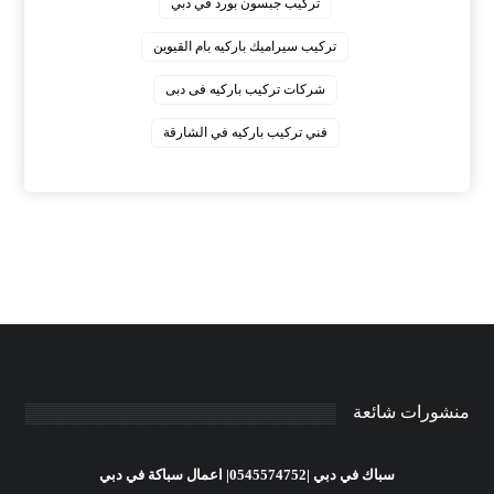
‏تركيب جبسون بورد في دبي
‏تركيب سيراميك باركيه بام القيوين
‏شركات تركيب باركيه فى دبى
‏فني تركيب باركيه في الشارقة
منشورات شائعة
سباك في دبي |0545574752| اعمال سباكة في دبي