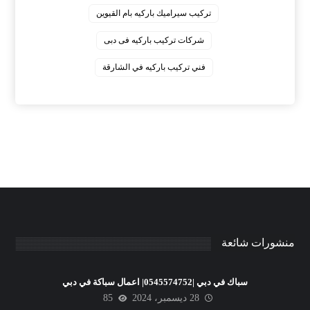
‏تركيب سيراميك باركيه بام القيوين
‏شركات تركيب باركيه فى دبى
‏فني تركيب باركيه في الشارقة
منشورات شائعة
سباك في دبي |0545574752| اعمال سباكة في دبي
28 ديسمبر، 2024
85