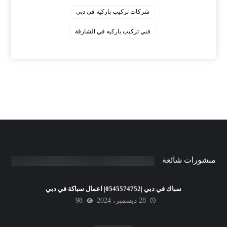
‏شركات تركيب باركيه فى دبى
‏فني تركيب باركيه في الشارقة
منشورات شائعة
سباك في دبي |0545574752| اعمال سباكة في دبي
28 ديسمبر، 2024
98