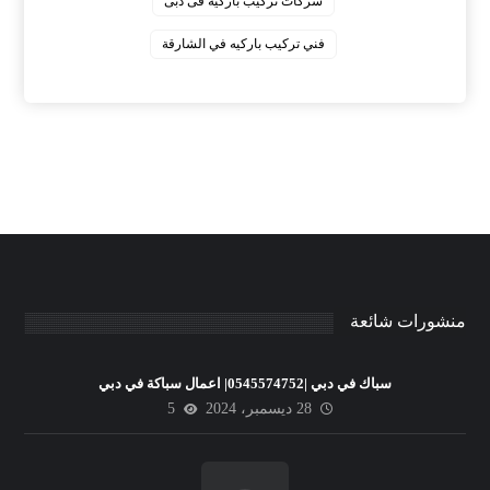
‏شركات تركيب باركيه فى دبى
‏فني تركيب باركيه في الشارقة
منشورات شائعة
سباك في دبي |0545574752| اعمال سباكة في دبي
28 ديسمبر، 2024
5