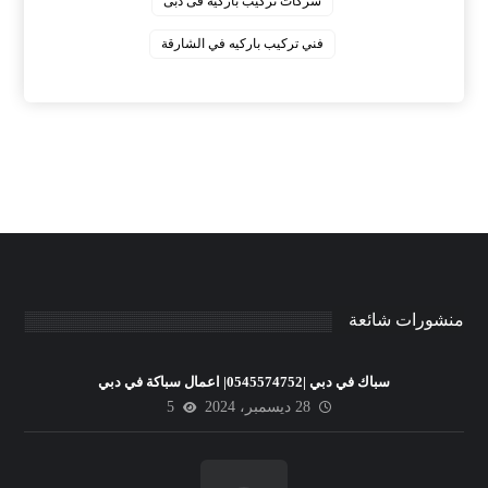
‏شركات تركيب باركيه فى دبى
‏فني تركيب باركيه في الشارقة
منشورات شائعة
سباك في دبي |0545574752| اعمال سباكة في دبي
28 ديسمبر، 2024
5