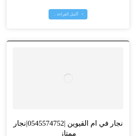
أكمل القراءة ...
نجار في ام القيوين |0545574752|نجار
ممتاز