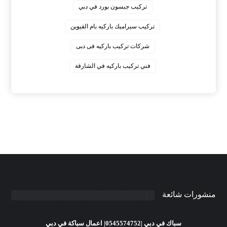
‏تركيب جبسون بورد في دبي
‏تركيب سيراميك باركيه بام القيوين
‏شركات تركيب باركيه فى دبى
‏فني تركيب باركيه في الشارقة
منشورات شائعة
سباك في دبي |0545574752| اعمال سباكة في دبي