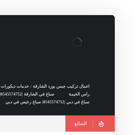
اعمال تركيب جبس بورد الشارقة : خدمات ديكورات ل
راس الخيمة
صباغ في الشارقة |0545574752| شركات صبغ فى الشارقة
صباغ في دبي |0545574752| صباغ رخيص في دبي
الشائع