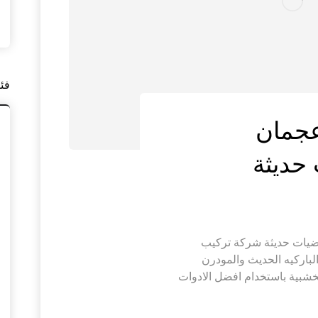
فئ
عجمان
ركيب باركيه عجمان |0545574752|ارضيات حديثة شركة تركيب
اركيه الحديث والمودرن
شبية باستخدام افضل الادوات