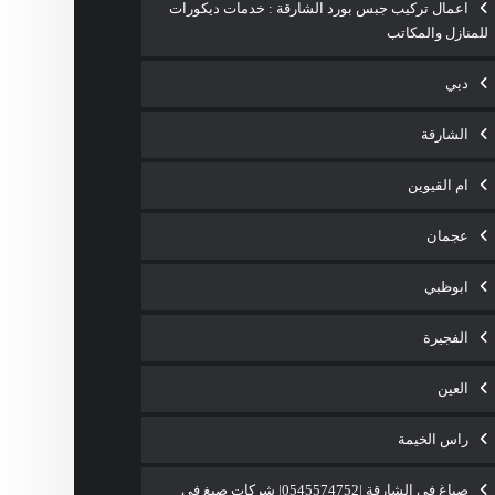
اعمال تركيب جبس بورد الشارقة : خدمات ديكورات
للمنازل والمكاتب
دبي
الشارقة
ام القيوين
عجمان
ابوظبي
الفجيرة
العين
راس الخيمة
صباغ في الشارقة |0545574752| شركات صبغ فى