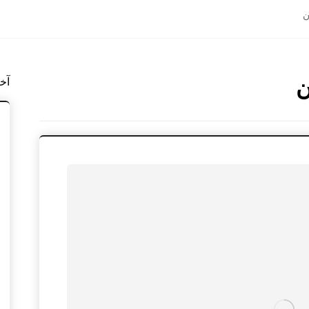
ن
ن
آخ