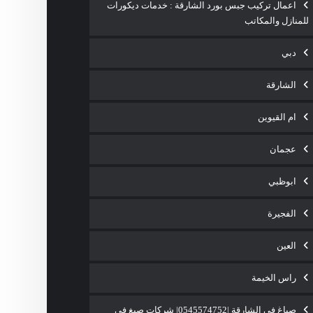
اعمال تركيب جبس بورد الشارقة : خدمات ديكورات
للمنازل والمكاتب
دبي
الشارقة
ام القيوين
عجمان
ابوظبي
الفجيرة
العين
راس الخيمة
صباغ في الشارقة |0545574752| شركات صبغ فى