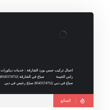
اعمال تركيب جبس بورد الشارقة : خدمات ديكورات ل
راس الخيمة
صباغ في الشارقة |0545574752| شركات صبغ فى الشارقة
صباغ في دبي |0545574752| صباغ رخيص في دبي
الشائع