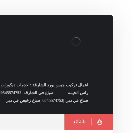
اعمال تركيب جبس بورد الشارقة : خدمات ديكورات ل
راس الخيمة
صباغ في الشارقة |0545574752| شركات صبغ فى الشارقة
صباغ في دبي |0545574752| صباغ رخيص في دبي
الشائع